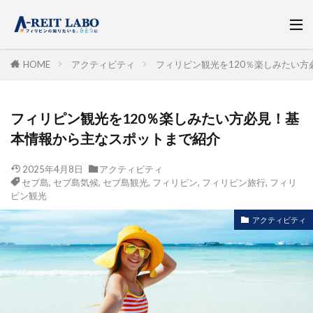
HOME
アクティビティ
フィリピン観光を120％楽しみたい
フィリピン観光を120％楽しみたい方必見！基
本情報から主なスポットまで紹介
2025年4月8日
アクティビティ
セブ島
,
セブ島気候
,
セブ島観光
,
フィリピン
,
フィリピン旅行
,
フィリ
ピン観光
アクティビティ