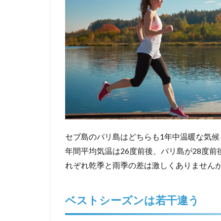
セブ島のバリ島はどちらも1年中温暖な気
年間平均気温は26度前後、バリ島が28度
れぞれ乾季と雨季の差は激しくありません
ベストシーズンは若干違う