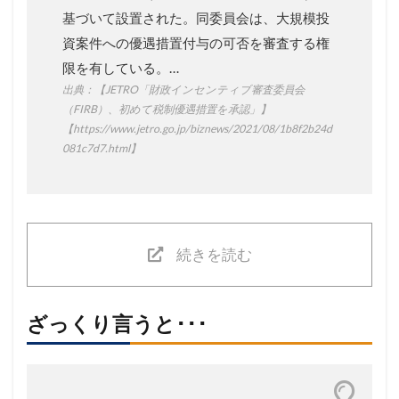
基づいて設置された。同委員会は、大規模投
資案件への優遇措置付与の可否を審査する権
限を有している。…
出典：【JETRO「財政インセンティブ審査委員会
（FIRB）、初めて税制優遇措置を承認」】
【https://www.jetro.go.jp/biznews/2021/08/1b8f2b24d
081c7d7.html】
続きを読む
ざっくり言うと･･･