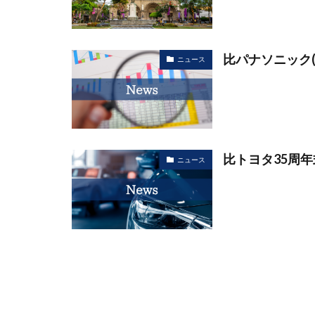
比パナソニック(
ニュース
比トヨタ35周
ニュース