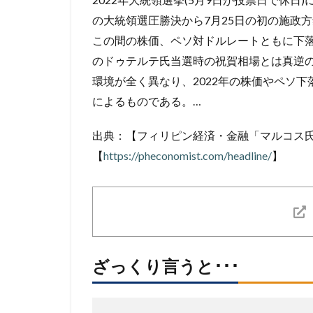
の大統領選圧勝決から7月25日の初の施政方
この間の株価、ペソ対ドルレートともに下落
のドゥテルテ氏当選時の祝賀相場とは真逆の動
環境が全く異なり、2022年の株価やペソ
によるものである。…
出典：【フィリピン経済・金融「マルコス氏
【
https://pheconomist.com/headline/
】
ざっくり言うと･･･