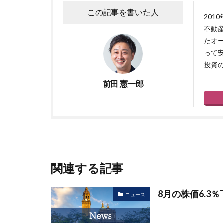
この記事を書いた人
20
不動
たオ
って
投資
前田 憲一郎
関連する記事
8月の株価6.3
ニュース