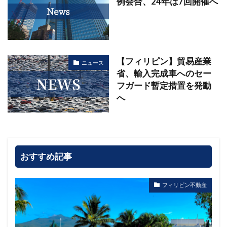
例会合、24年は7回開催へ
【フィリピン】貿易産業
ニュース
省、輸入完成車へのセー
フガード暫定措置を発動
へ
おすすめ記事
フィリピン不動産